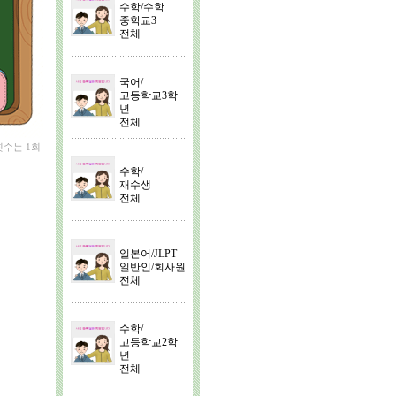
수학/수학
중학교3
전체
국어/
고등학교3학
년
전체
횟수는 1회
수학/
재수생
전체
일본어/JLPT
일반인/회사원
전체
수학/
고등학교2학
년
전체