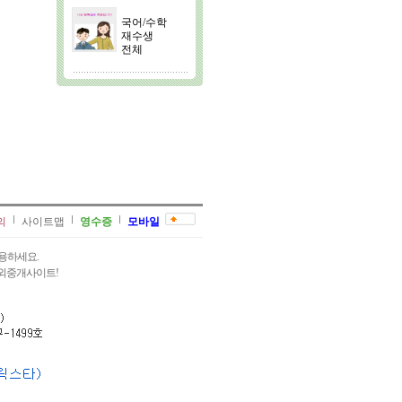
국어/수학
재수생
전체
의
사이트맵
영수증
모바일
용하세요.
과외중개사이트!