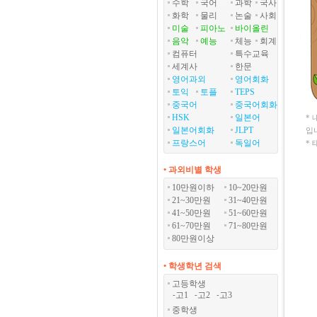
수학
국어
과학
국사
화학
물리
논술
사회
미술
피아노
바이올린
음악
예능
체능
회계
컴퓨터
특수교육
세계사
한문
영어과외
영어회화
토익
토플
TEPS
중국어
중국어회화
HSK
일본어
*
일본어회화
JLPT
입
프랑스어
독일어
*
• 과외비별 학생
10만원이하
10~20만원
21~30만원
31~40만원
41~50만원
51~60만원
61~70만원
71~80만원
80만원이상
• 학생학년 검색
고등학생
고1
고2
고3
-
-
-
중학생