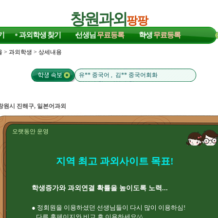
창원과외
팡팡
기
과외학생
찾기
선생님
무료등록
학생
무료등록
울
>
과외학생
> 상세내용
이** 수학/국어 , 김** 영어
장** 수학/영어 , 송** 영어/수학
유** 중국어 , 김** 중국어회화
정** 수학 , 이** 수학
김** 수학 , 전** 영어
천** 수학 , 은** 영어
창원시 진해구, 일본어과외
류** 영어 , 김** 국어
김** 영어 , 박** 국어/영어
이** 수학/국어 , 김** 영어
오랫동안 운영
장** 수학/영어 , 송** 영어/수학
유** 중국어 , 김** 중국어회화
정** 수학 , 이** 수학
지역 최고 과외사이트 목표!
김** 수학 , 전** 영어
천** 수학 , 은** 영어
류** 영어 , 김** 국어
김** 영어 , 박** 국어/영어
학생증가와 과외연결 확률을 높이도록 노력...
● 정회원을 이용하셨던 선생님들이 다시 많이 이용하심!
다른 홈페이지와 비교 후 이용하세요^^