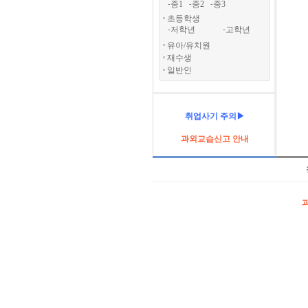
중1
중2
중3
-
-
-
초등학생
저학년
고학년
-
-
유아/유치원
재수생
일반인
취업사기 주의▶
과외교습신고 안내