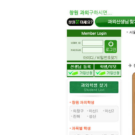
과외선생님
찾
서
• 창원 과외학생
의창구
마산1
마산2
진해
성산
• 과목별 학생