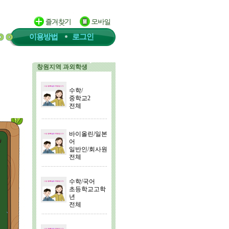
이용방법
로그인
창원지역 과외학생
수학/
중학교2
전체
바이올린/일본
어
일반인/회사원
전체
수학/국어
초등학교고학
년
전체