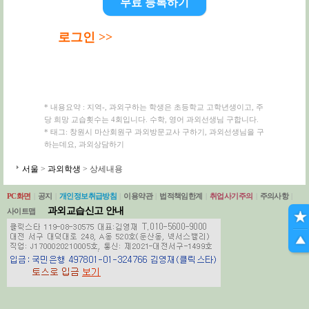
무료 등록하기
로그인 >>
* 내용요약 : 지역-, 과외구하는 학생은 초등학교 고학년생이고, 주
당 희망 교습횟수는 4회입니다. 수학, 영어 과외선생님 구합니다.
* 태그: 창원시 마산회원구 과외방문교사 구하기, 과외선생님을 구
하는데요, 과외상담하기
서울
>
과외학생
> 상세내용
PC화면
|
공지
|
개인정보취급방침
|
이용약관
|
법적책임한계
|
취업사기주의
|
주의사항
|
과외교습신고 안내
사이트맵