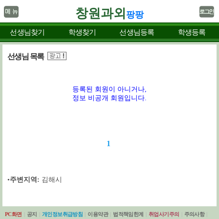
창원과외
팡팡
선생님찾기
학생찾기
선생님등록
학생등록
선생님 목록
등록된 회원이 아니거나,
정보 비공개 회원입니다.
1
•
주변지역:
김해시
PC화면
|
공지
|
개인정보취급방침
|
이용약관
|
법적책임한계
|
취업사기주의
|
주의사항
|