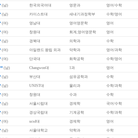
*
(남)
한국외국어대
영문과
영어/수학
*
(남)
카이스트대
새내기과정학부
수학/영어
*
(여)
영남대
영어영문학
영어
*
(여)
창원대
회계,영어영문학
영어
*
(남)
경북대
의학과
수학
*
(여)
아일랜드 왕립 외과
약학과
영어/과학
*
(여)
단국대
화학공학
수학/영어
**
(남)
Changwon대
1과
영어
*
(남)
부산대
섬유공학과
수학
*
(남)
UNIST대
물리과
수학/과학
*
(여)
창원대
수과
수학
*
(남)
서울시립대
경제학
국어/수학
*
(여)
경상국립대
기계공학
수학/과학
*
(여)
ucsd대
경제학
영어
*
(남)
서울대학교
약학과
수학