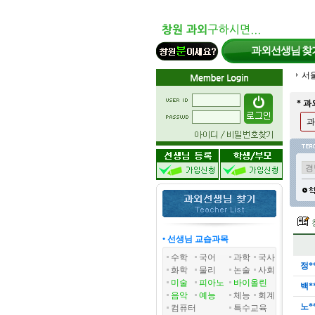
과외선생님
찾
서
* 
과
• 선생님 교습과목
수학
국어
과학
국사
정*
화학
물리
논술
사회
미술
피아노
바이올린
백*
음악
예능
체능
회계
노*
컴퓨터
특수교육