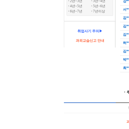
2년~3년
3년~4년
강*
4년~5년
5년~6년
서*
6년~7년
7년이상
김*
김*
취업사기 주의▶
김*
과외교습신고 안내
허*
김*
박*
최*