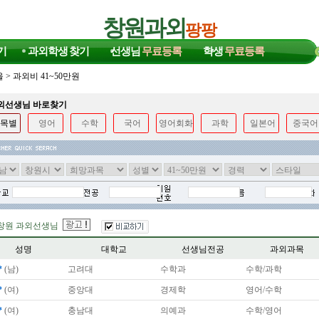
창원과외
팡팡
기
과외학생
찾기
선생님
무료등록
학생
무료등록
울
>
과외비 41~50만원
과외선생님 바로찾기
목별
영어
수학
국어
영어회화
과학
일본어
중국어
창원 과외선생님
성명
대학교
선생님전공
과외과목
*
(남)
고려대
수학과
수학/과학
*
(여)
중앙대
경제학
영어/수학
*
(여)
충남대
의예과
수학/영어