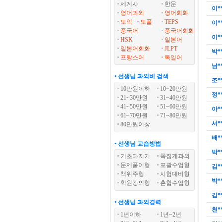
세계사
한문
이*
영어과외
영어회화
토익
토플
TEPS
이*
중국어
중국어회화
이*
HSK
일본어
일본어회화
JLPT
박*
프랑스어
독일어
남*
• 선생님 과외비 검색
조*
10만원이하
10~20만원
정*
21~30만원
31~40만원
41~50만원
51~60만원
아*
61~70만원
71~80만원
서*
80만원이상
배*
• 선생님 교습방법
박*
기초다지기
쪽집게과외
문제풀이형
포괄수업형
김*
책위주형
시험대비형
박*
학원강의형
혼합수업형
김*
• 선생님 과외경력
천*
1년이하
1년~2년