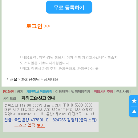
무료 등록하기
로그인 >>
* 내용요약 : 지역-경남 창원시, 여자 수학 과외교사입니다. 학습지
도 스타일은 기초다지기형입니다.
* 태그: 창원시 과외 추천, 과외구해요, 과외구하는 곳
서울
>
과외선생님
> 상세내용
PC화면
|
공지
|
개인정보취급방침
|
이용약관
|
법적책임한계
|
취업사기주의
|
주의사항
|
과외교습신고 안내
사이트맵